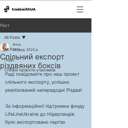
Пост
All Posts
Anna
All Posts
21 груд. 2023 р.
Спільний експорт
Події
різдвяних боксів
Спільні проєкти учасників
Раді повідомити про наш проект 
спільного експорту, успішно 
реалізований напередодні Різдва!
За інформаційної підтримки фонду 
LifeLineUkraine до Нідерландів 
було експортовано партію 