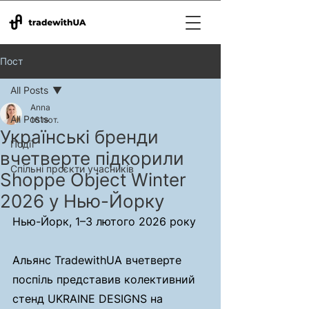
Пост
All Posts
Anna
All Posts
16 лют.
Українські бренди
Події
вчетверте підкорили
Спільні проєкти учасників
Shoppe Object Winter
2026 у Нью-Йорку
Нью-Йорк, 1–3 лютого 2026 року
Альянс TradewithUA вчетверте 
поспіль представив колективний 
стенд UKRAINE DESIGNS на 