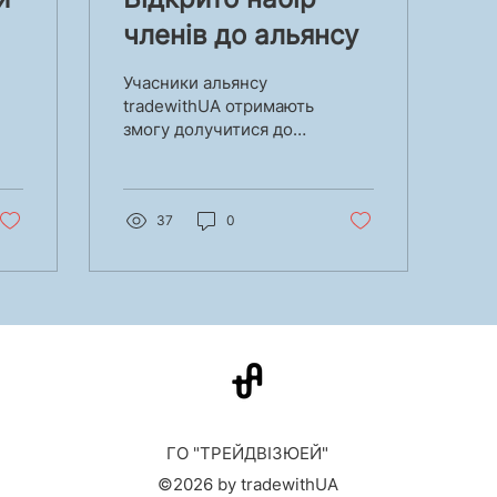
членів до альянсу
Учасники альянсу
tradewithUA отримають
змогу долучитися до
e
наших спільних
активностей,
спрямованих на
ку
онлайн-просування
37
0
продукції ...
ГО "ТРЕЙДВІЗЮЕЙ"
©2026 by tradewithUA