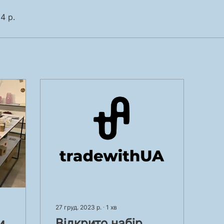
4 р.
27 груд. 2023 р.
∙
1
хв
и
Відкрито набір