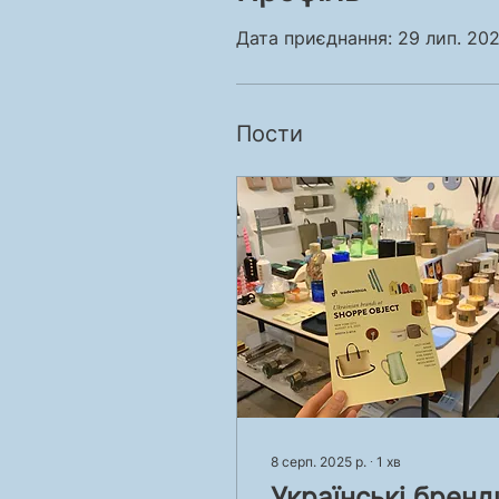
Дата приєднання: 29 лип. 202
Пости
8 серп. 2025 р.
∙
1
хв
Українські бренд