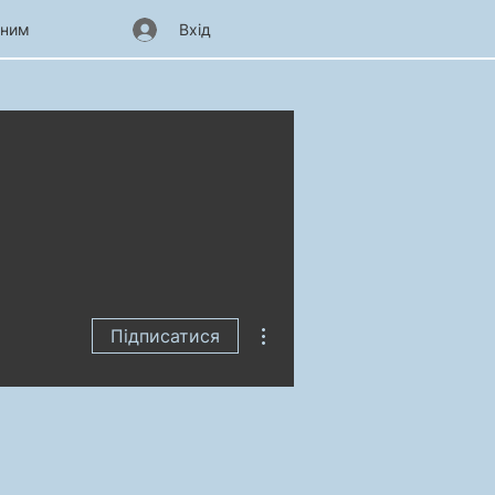
чним
Вхід
Інші дії
Підписатися