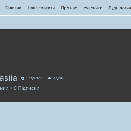
Головна
Наші проєкти
Про нас
Учасники
Будь доти
asiia
Редактор
Адмін
ники
0
Підписки